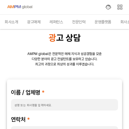
회사소개
광고매체
레퍼런스
전문인력
운영플랫폼
회사