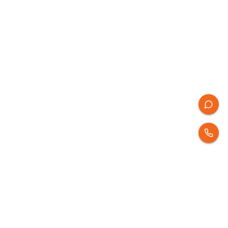
개인정보처리방침
이용약관
이메일무단수집거부
에이엠피엠글로벌 공식 홈페이지
운영사
디지털 마케팅 통합 플랫폼 'AMPM' 운영사