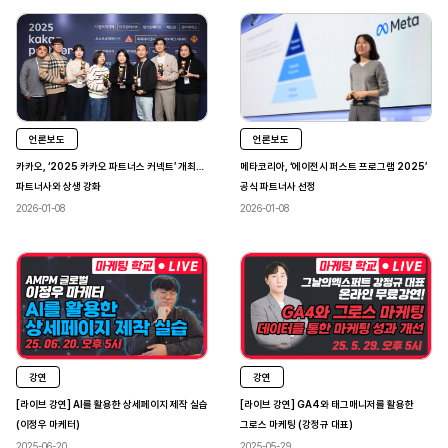
언론보도
언론보도
카카오, ‘2025 카카오 파트너스 커넥트’ 개최…
메타코리아, ‘에이전시 퍼스트 프로그램 2025’
파트너사와 상생 강화
공식 파트너사 선정
2026-01-08
2026-01-08
강연
강연
[라이브 강연] AI를 활용한 상세페이지 제작 실습
[라이브 강연] GA4와 태그매니저를 활용한
(이정우 마케터)
그로스 마케팅 (강정규 대표)
2025-06-20
2025-05-29