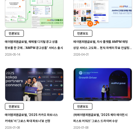
언론보도
언론보도
에이엠피엠글로벌, 매체별 디지털 광고 상품
에이엠피엠글로벌, 자사 플랫폼 AMPM 채팅
정보를 한 곳에…'AMPM 광고상품' 서비스 출시
상담 서비스 고도화... 현직 마케터 무료 컨설팅
실시
2026-05-14
2026-04-01
언론보도
언론보도
에이엠피엠글로벌, ‘2025 카카오 파트너스
㈜에이엠피엠글로벌, ‘2025 메타 에이전시
커넥트’서 ‘그로스 확대 파트너’로 선정
퍼스트 어워즈’ 그로스 드라이버 수상
2026-01-08
2026-01-08