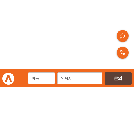
개인정보처리방침
이용약관
이메일무단수집거부
에이엠피엠글로벌 공식 홈페이지
운영사
디지털 마케팅 통합 플랫폼 'AMPM' 운영사
㈜에이엠피엠글로벌 | 대표. 김종규
사업자등록번호 257-81-03674 | 통신판매업신고번호.제 2020-서울금천-2858호