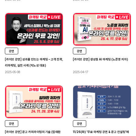
강연
강연
[라이브 강연] 성과를 만드는 마케팅 – 고객 전략,
[라이브 강연] 생성형 AI 마케팅 (노준영 저자)
리마케팅, 실전 사례 (박노성 대표)
2025-05-08
2025-04-17
강연
강연
[라이브 강연] 광고 카피라이팅의 기술 (임태환
11/26(화) '무료 마케팅 강연 & 광고 컨설팅'에