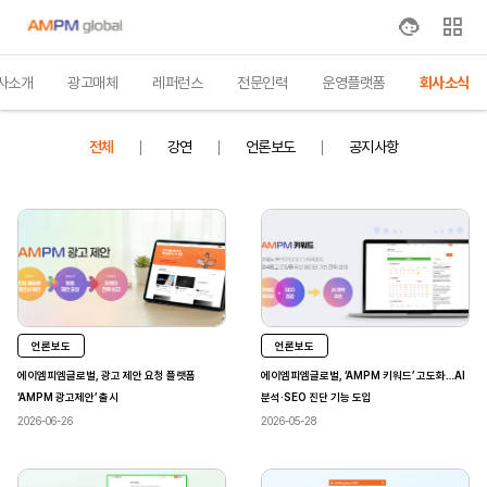
사소개
광고매체
레퍼런스
전문인력
운영플랫폼
회사소식
전체
강연
언론보도
공지사항
언론보도
언론보도
에이엠피엠글로벌, 광고 제안 요청 플랫폼
에이엠피엠글로벌, ‘AMPM 키워드’ 고도화…AI
‘AMPM 광고제안’ 출시
분석·SEO 진단 기능 도입
2026-06-26
2026-05-28