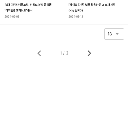
㈜에이엠피엠글로벌, 키워드 분석 플랫폼
[라이브 강연] AI를 활용한 광고 소재 제작
'디지털광고키워드' 출시
(박상범PD)
2024-09-03
2024-06-13
18